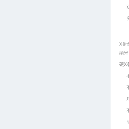
X射
纳米
硬X