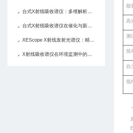
能
台式X射线吸收谱仪：多维解析材料微观结构的精准表征技术
高
台式X射线吸收谱仪在催化与新能源材料中的应用
测
XEScope X射线发射光谱仪：精准解析价态轨道，智简高效做表征
简
X射线吸收谱仪在环境监测中的应用与挑战
自
低