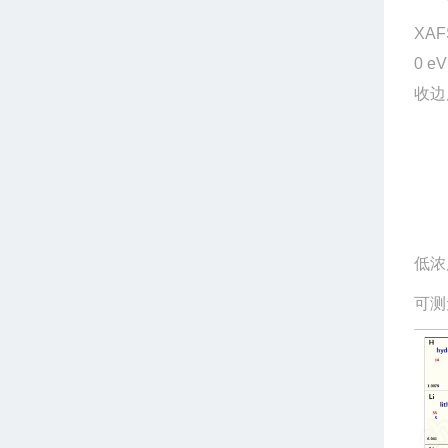
XA
0 
收边
低浓
可测