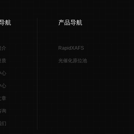
导航
产品导航
简介
RapidXAFS
资质
光催化原位池
中心
中心
文章
咨询
我们