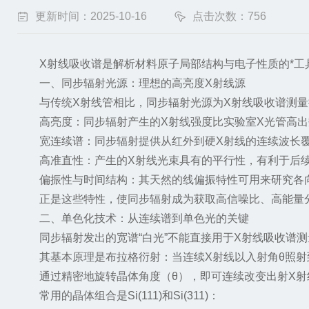
更新时间：2025-10-16
点击次数：756
X射线吸收谱是解析材料原子局部结构与电子性质的*工
一、同步辐射光源：理想的高亮度X射线源
与传统X射线管相比，同步辐射光源为X射线吸收谱测量
高亮度：同步辐射产生的X射线强度比实验室X光管高出
宽连续谱：同步辐射提供从红外到硬X射线的连续波长覆
高准直性：产生的X射线光束具有的平行性，有利于后续
偏振性与时间结构：其天然的线偏振特性可用来研究各向
正是这些特性，使同步辐射成为获取高信噪比、高能量分
二、单色化技术：从连续谱到单色光的关键
同步辐射发出的宽谱“白光”不能直接用于X射线吸收谱测
其基本原理是布拉格衍射：当连续X射线以入射角θ照射到晶
通过精密地旋转晶体角度（θ），即可连续改变出射X射线
常用的晶体组合是Si(111)和Si(311)：